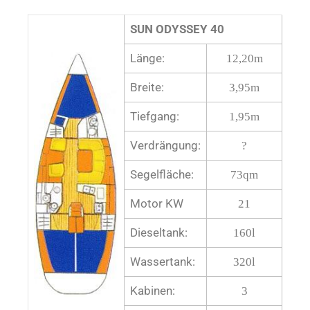
SUN ODYSSEY 40
Länge:
12,20m
Breite:
3,95m
Tiefgang:
1,95m
Verdrängung:
?
Segelfläche:
73qm
Motor KW
21
Dieseltank:
160l
Wassertank:
320l
Kabinen:
3