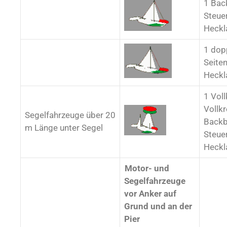
1 Bac
Steue
Heckl
1 dop
Seiten
Heckl
1 Voll
Vollkr
Segelfahrzeuge über 20
Backb
m Länge unter Segel
Steue
Heckl
Motor- und
Segelfahrzeuge
vor Anker auf
Grund und an der
Pier