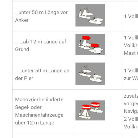
…unter 50 m Länge vor
1 Voll
Anker
1 Voll
…….ab 12 m Länge auf
Vollkr
Grund
Mast 
……unter 50 m Länge an
1 Voll
der Pier
zur W
zusätz
Manövrierbehinderte
vorge
Segel- oder
Navig
Maschinenfahrzeuge
2 Voll
über 12 m Länge
Vollkr