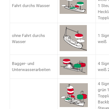
Fahrt durchs Wasser
1 Ste
Heckl
Toppl
ohne Fahrt durchs
1 Sign
Wasser
weiß
Bagger- und
4 Sign
Unterwasserarbeiten
weiß 
4 Sign
grün 1
Toppl
Backb
Steue