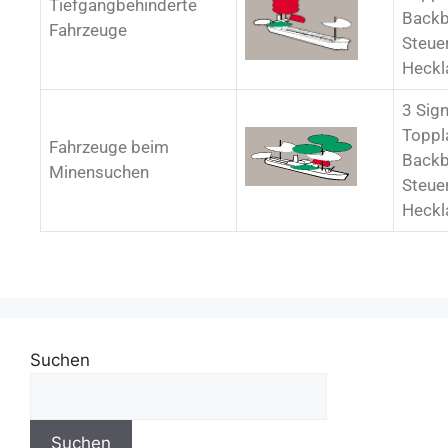
Tiefgangbehinderte
Backb
Fahrzeuge
Steue
Heckl
3 Sign
Toppl
Fahrzeuge beim
Backb
Minensuchen
Steue
Heckl
Suchen
Suchen