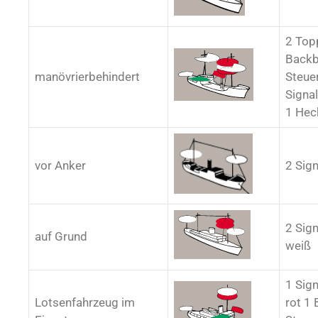
2 Top
Backb
manövrierbehindert
Steue
Signal
1 Hec
vor Anker
2 Sig
2 Sign
auf Grund
weiß
1 Sign
Lotsenfahrzeug im
rot 1