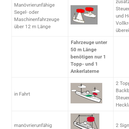
zusätz
Manövrierunfähige
Steue
Segel- oder
und H
Maschinenfahrzeuge
Vollkr
über 12 m Länge
übere
Fahrzeuge unter
50 m Länge
benötigen nur 1
Topp- und 1
Ankerlaterne
2 Top
Backb
in Fahrt
Steue
Heckl
manövrierunfähig
2 Sign