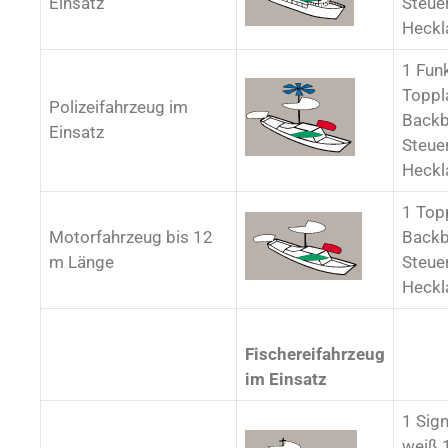
Einsatz
Steue
Heckl
1 Funk
Toppl
Polizeifahrzeug im
Backb
Einsatz
Steue
Heckl
1 Top
Motorfahrzeug bis 12
Backb
m Länge
Steue
Heckl
Fischereifahrzeug
im Einsatz
1 Sign
weiß 