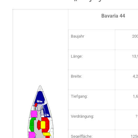
Bavaria 44
Baujahr
20
Länge:
13,
Breite:
4,
Tiefgang:
1,
Verdrängung:
?
Segelfläche:
125