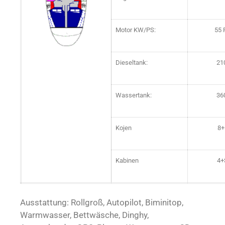
Motor KW/PS:
55 
Dieseltank:
21
Wassertank:
36
Kojen
8+
Kabinen
4+
Ausstattung: Rollgroß, Autopilot, Biminitop,
Warmwasser, Bettwäsche, Dinghy,