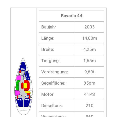
Bavaria 44
Baujahr
2003
Länge:
14,00m
Breite:
4,25m
Tiefgang:
1,65m
Verdrängung:
9,60t
Segelfläche:
85qm
Motor
41PS
Dieseltank:
210
Wassertank:
360